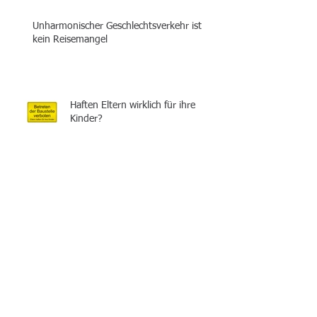
Unharmonischer Geschlechtsverkehr ist
kein Reisemangel
Haften Eltern wirklich für ihre
Kinder?
Beleidigung oder Satire: Der Fall
Jan Böhmermann
Können die Schwiegereltern
monatlich überwiesene
Geldbeträge für den Bau eines
Hauses nach der Schei