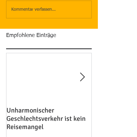
Kommentar verfassen...
Empfohlene Einträge
Unharmonischer
Haften Eltern wi
Geschlechtsverkehr ist kein
Kinder?
Reisemangel