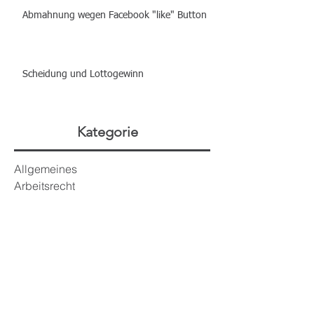
Wann muss ein Arbeitgeber Überstunden
bezahlen?
Abmahnung wegen Facebook "like" Button
Scheidung und Lottogewinn
Kategorie
Allgemeines
Arbeitsrecht
Scheidung
Strafrecht
Erbrecht
Vertragsrecht